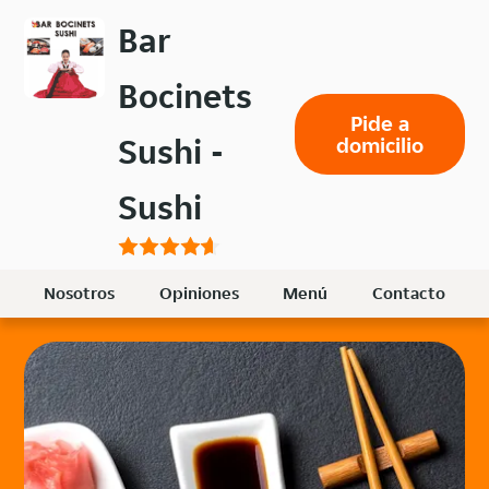
Volver
Bar
al
menú
Bocinets
principal
Pide a
Sushi -
domicilio
Sushi
Nosotros
Opiniones
Menú
Contacto